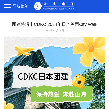
导航菜单
首页
团建特辑丨CDKC 2024年日本关西City Walk
关于康成
2024年05月08日
公司简介
代理产品
荣誉资质
营销网络
企业文化
客户服务
人才招聘
询价报价
现货供应
业务流程
合作客户
产品交期
联系我们