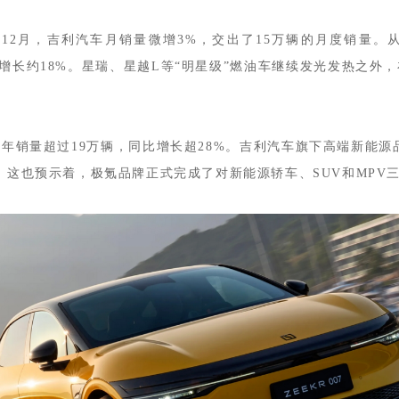
3年12月，吉利汽车月销量微增3%，交出了15万辆的月度销量
，同比增长约18%。星瑞、星越L等“明星级”燃油车继续发光发热之
年销量超过19万辆，同比增长超28%。吉利汽车旗下高端新能源品
，这也预示着，极氪品牌正式完成了对新能源轿车、SUV和MPV