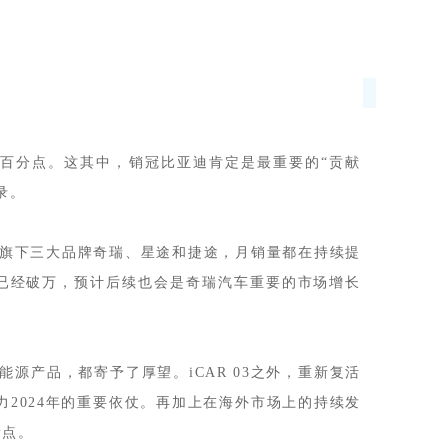
自主车企
8个百分点。这其中，销冠比亚迪肯定是最重要的“贡献
录。
车旗下三大品牌奇瑞、星途和捷途，月销量都在持续提
订单量已经破万，预计后续也会是奇瑞汽车重要的市场增长
源产品，都寄予了厚望。iCAR 03之外，重新复活
2024年的重要依仗。再加上在海外市场上的持续发
看点。